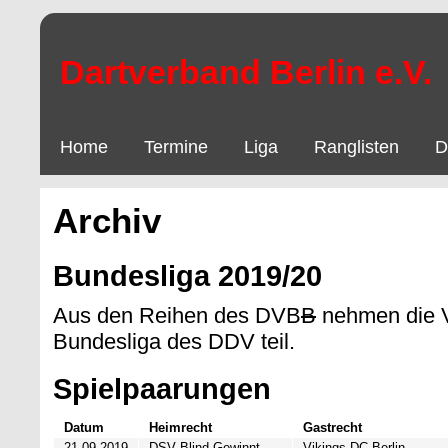
Dartverband Berlin e.V.
Home
Termine
Liga
Ranglisten
D
Archiv
Bundesliga 2019/20
Aus den Reihen des DVB
B
nehmen die V
Bundesliga des DDV teil.
Spielpaarungen
Datum
Heimrecht
Gastrecht
21.09.2019
DSV Blind Gewinnt
Vikings DC Berlin