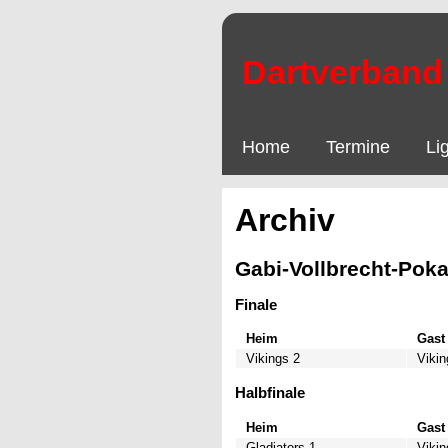
Dartverband 
Home
Termine
Li
Archiv
Gabi-Vollbrecht-Poka
Finale
Heim
Gast
Vikings 2
Vikin
Halbfinale
Heim
Gast
Gladiators 1
Vikin