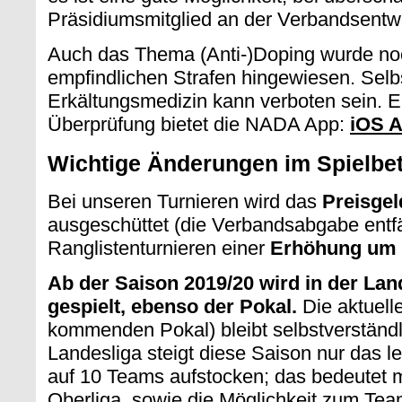
Präsidiumsmitglied an der Verbandsentw
Auch das Thema (Anti-)Doping wurde noc
empfindlichen Strafen hingewiesen. Selbst
Erkältungsmedizin kann verboten sein. Ei
Überprüfung bietet die NADA App:
iOS 
Wichtige Änderungen im Spielbet
Bei unseren Turnieren wird das
Preisgel
ausgeschüttet (die Verbandsabgabe entfäll
Ranglistenturnieren einer
Erhöhung um
Ab der Saison 2019/20 wird in der Lan
gespielt, ebenso der Pokal.
Die aktuell
kommenden Pokal) bleibt selbstverständli
Landesliga steigt diese Saison nur das 
auf 10 Teams aufstocken; das bedeutet m
Oberliga, sowie die Möglichkeit zum Tea