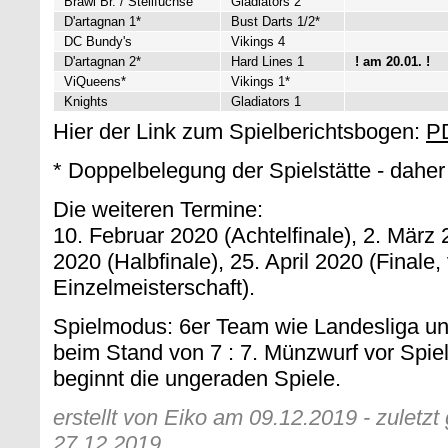
Brawl Br. / Stellfüchse
Gladiators 2
D'artagnan 1*
Bust Darts 1/2*
DC Bundy's
Vikings 4
D'artagnan 2*
Hard Lines 1
! am 20.01. !
ViQueens*
Vikings 1*
Knights
Gladiators 1
Hier der Link zum Spielberichtsbogen:
P
* Doppelbelegung der Spielstätte - daher
Die weiteren Termine:
10. Februar 2020 (Achtelfinale), 2. März 20
2020 (Halbfinale), 25. April 2020 (Finale,
Einzelmeisterschaft).
Spielmodus: 6er Team wie Landesliga un
beim Stand von 7 : 7. Münzwurf vor Spie
beginnt die ungeraden Spiele.
erstellt von Eiko am 09.12.2019 - zuletz
27.12.2019