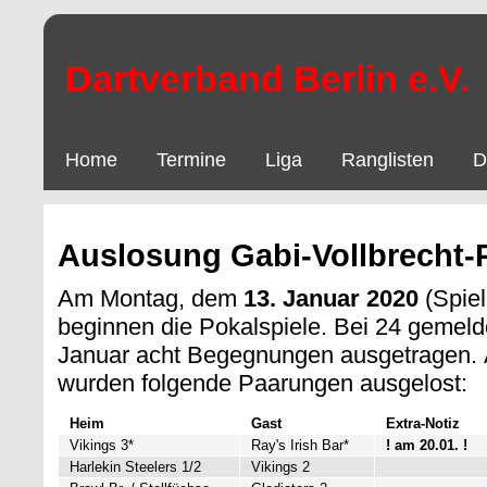
Dartverband Berlin e.V.
Home
Termine
Liga
Ranglisten
D
Auslosung Gabi-Vollbrecht-
Am Montag, dem
13. Januar 2020
(Spie
beginnen die Pokalspiele. Bei 24 gemel
Januar acht Begegnungen ausgetragen. 
wurden folgende Paarungen ausgelost:
Heim
Gast
Extra-Notiz
Vikings 3*
Ray's Irish Bar*
! am 20.01. !
Harlekin Steelers 1/2
Vikings 2