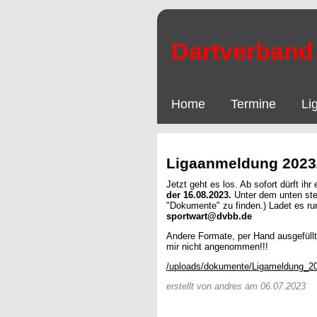
Dartverband 
Home
Termine
Li
Ligaanmeldung 2023
Jetzt geht es los. Ab sofort dürft i
der 16.08.2023.
Unter dem unten ste
"Dokumente" zu finden.) Ladet es run
sportwart@dvbb.de
Andere Formate, per Hand ausgefüll
mir nicht angenommen!!!
/uploads/dokumente/Ligameldung_2
erstellt von andres am 06.07.2023