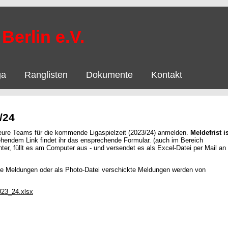
Berlin e.V.
ga
Ranglisten
Dokumente
Kontakt
/24
hr eure Teams für die kommende Ligaspielzeit (2023/24) anmelden.
Meldefrist i
hendem Link findet ihr das ensprechende Formular. (auch im Bereich
ter, füllt es am Computer aus - und versendet es als Excel-Datei per Mail an
te Meldungen oder als Photo-Datei verschickte Meldungen werden von
023_24.xlsx