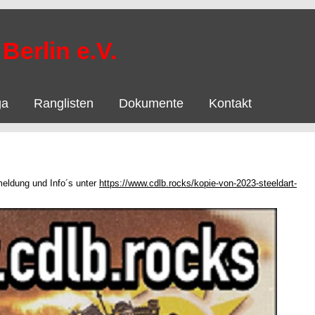
Berlin e.V.
ga
Ranglisten
Dokumente
Kontakt
meldung und Info´s unter
https://www.cdlb.rocks/kopie-von-2023-steeldart-