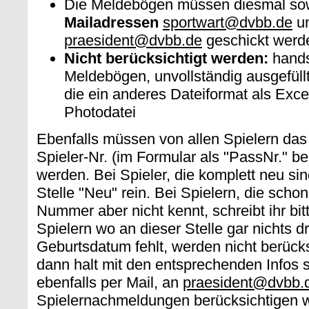
Die Meldebögen müssen diesmal sow
Mailadressen
sportwart@dvbb.de
un
praesident@dvbb.de
geschickt werd
Nicht berücksichtigt werden:
handsc
Meldebögen, unvollständig ausgefül
die ein anderes Dateiformat als Exc
Photodatei
Ebenfalls müssen von allen Spielern da
Spieler-Nr. (im Formular als "PassNr." b
werden. Bei Spieler, die komplett neu sind
Stelle "Neu" rein. Bei Spielern, die scho
Nummer aber nicht kennt, schreibt ihr bit
Spielern wo an dieser Stelle gar nichts d
Geburtsdatum fehlt, werden nicht berücks
dann halt mit den entsprechenden Infos 
ebenfalls per Mail, an
praesident@dvbb.
Spielernachmeldungen berücksichtigen w