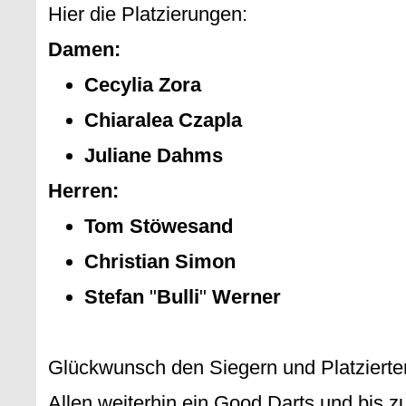
Hier die Platzierungen:
Damen:
Cecylia
Zora
Chiaralea Czapla
Juliane Dahms
Herren:
Tom
Stöwesand
Christian
Simon
Stefan
"
Bulli
"
Werner
Glückwunsch den Siegern und Platzierten
Allen weiterhin ein Good Darts und bis 