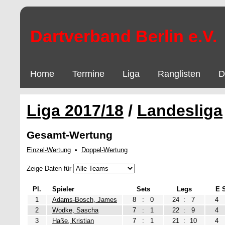
Dartverband Berlin e.V.
Home
Termine
Liga
Ranglisten
D
Liga 2017/18
/
Landesliga
Gesamt-Wertung
Einzel-Wertung
•
Doppel-Wertung
Zeige Daten für
Pl.
Spieler
Sets
Legs
E 
1
Adams-Bosch, James
8
:
0
24
:
7
4
2
Wodke, Sascha
7
:
1
22
:
9
4
3
Haße, Kristian
7
:
1
21
:
10
4