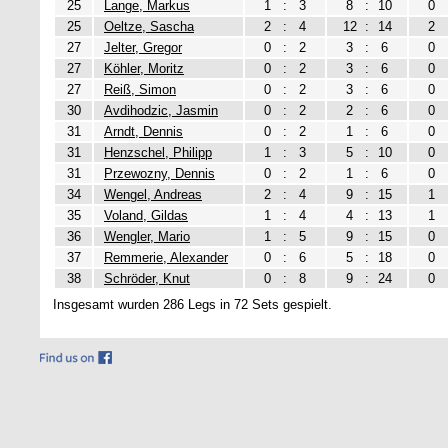
25
Lange, Markus
1
:
3
8
:
10
0
25
Oeltze, Sascha
2
:
4
12
:
14
2
27
Jelter, Gregor
0
:
2
3
:
6
0
27
Köhler, Moritz
0
:
2
3
:
6
0
27
Reiß, Simon
0
:
2
3
:
6
0
30
Avdihodzic, Jasmin
0
:
2
2
:
6
0
31
Arndt, Dennis
0
:
2
1
:
6
0
31
Henzschel, Philipp
1
:
3
5
:
10
0
31
Przewozny, Dennis
0
:
2
1
:
6
0
34
Wengel, Andreas
2
:
4
9
:
15
1
35
Voland, Gildas
1
:
4
4
:
13
1
36
Wengler, Mario
1
:
5
9
:
15
0
37
Remmerie, Alexander
0
:
6
5
:
18
0
38
Schröder, Knut
0
:
8
9
:
24
0
Insgesamt wurden 286 Legs in 72 Sets gespielt.