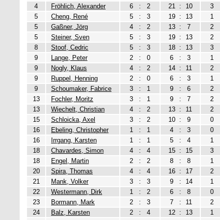
4
Fröhlich, Alexander
6
:
2
21
:
10
3
5
Cheng, René
5
:
3
19
:
13
1
5
Gaßner, Jörg
4
:
2
13
:
7
2
5
Steiner, Sven
5
:
3
19
:
13
2
8
Stoof, Cedric
5
:
3
18
:
13
3
9
Lange, Peter
2
:
0
6
:
3
1
9
Nogly, Klaus
4
:
2
14
:
11
2
9
Ruppel, Henning
2
:
0
6
:
3
1
9
Schoumaker, Fabrice
3
:
1
9
:
6
2
13
Fochler, Moritz
3
:
1
9
:
7
2
13
Wiechelt, Christian
4
:
2
13
:
11
2
15
Schloicka, Axel
3
:
2
10
:
9
0
16
Ebeling, Christopher
1
:
1
4
:
3
0
16
Irrgang, Karsten
1
:
1
5
:
4
1
18
Chavardes, Simon
4
:
4
15
:
15
3
18
Engel, Martin
2
:
2
8
:
8
1
20
Spira, Thomas
4
:
4
16
:
17
2
21
Mank, Volker
3
:
3
9
:
14
1
22
Westermann, Dirk
1
:
2
6
:
8
0
23
Bormann, Mark
2
:
3
7
:
11
2
24
Balz, Karsten
2
:
4
12
:
13
1