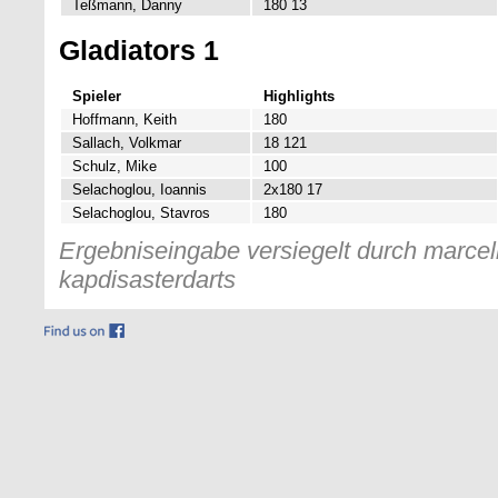
Teßmann, Danny
180 13
Gladiators 1
Spieler
Highlights
Hoffmann, Keith
180
Sallach, Volkmar
18 121
Schulz, Mike
100
Selachoglou, Ioannis
2x180 17
Selachoglou, Stavros
180
Ergebniseingabe versiegelt durch marcelk
kapdisasterdarts