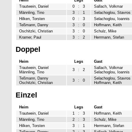
Heim
Legs
Gast
Trautwein, Daniel
0
:
3
Sallach, Volkmar
Männling, Tino
3
:
1
Selachoglou, Stavros
Hilken, Torsten
0
:
3
Selachoglou, Ioannis
Teßmann, Danny
3
:
0
Hoffmann, Keith
Oschitzki, Christian
3
:
0
Schulz, Mike
Kramer, Paul
3
:
2
Herrmann, Stefan
Doppel
Heim
Legs
Gast
Trautwein, Daniel
Sallach, Volkmar
3
:
2
Männling, Tino
Selachoglou, Ioannis
Teßmann, Danny
Selachoglou, Stavros
3
:
0
Oschitzki, Christian
Hoffmann, Keith
Einzel
Heim
Legs
Gast
Trautwein, Daniel
1
:
3
Hoffmann, Keith
Männling, Tino
2
:
3
Schulz, Mike
Hilken, Torsten
3
:
1
Herrmann, Stefan
Teßmann, Danny
2
:
3
Sallach, Volkmar