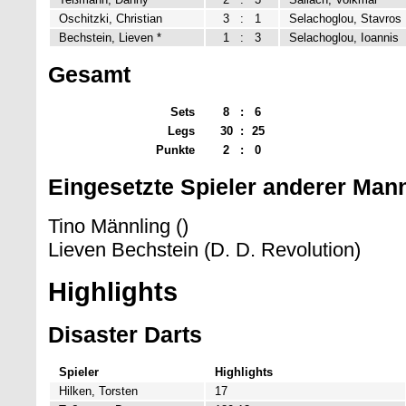
Oschitzki, Christian
3
:
1
Selachoglou, Stavros
Bechstein, Lieven *
1
:
3
Selachoglou, Ioannis
Gesamt
Sets
8
:
6
Legs
30
:
25
Punkte
2
:
0
Eingesetzte Spieler anderer Man
Tino Männling ()
Lieven Bechstein (D. D. Revolution)
Highlights
Disaster Darts
Spieler
Highlights
Hilken, Torsten
17