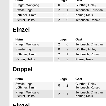
Heim
Legs
Gast
Pragst, Wolfgang
0
:
2
Günther, Finley
Swade, Ingo
2
:
1
Tenbusch, Christian
Böttcher, Timm
1
:
2
Körner, Niels
Richter, Heiko
2
:
0
Tenbusch, Ronald
Einzel
Heim
Legs
Gast
Pragst, Wolfgang
2
:
0
Tenbusch, Christian
Swade, Ingo
0
:
2
Günther, Finley
Böttcher, Timm
2
:
1
Tenbusch, Ronald
Richter, Heiko
1
:
2
Körner, Niels
Doppel
Heim
Legs
Gast
Swade, Ingo
Günther, Finley
0
:
2
Böttcher, Timm
Tenbusch, Ronald
Pragst, Wolfgang
Tenbusch, Christian
2
:
1
Richter, Heiko
Körner, Niels
Einzel