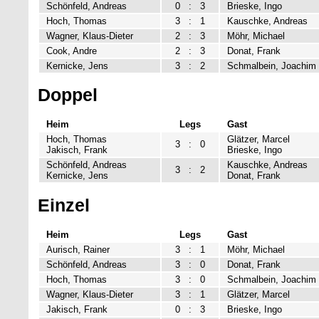
Schönfeld, Andreas
0
:
3
Brieske, Ingo
Hoch, Thomas
3
:
1
Kauschke, Andreas
Wagner, Klaus-Dieter
2
:
3
Möhr, Michael
Cook, Andre
2
:
3
Donat, Frank
Kernicke, Jens
3
:
2
Schmalbein, Joachim
Doppel
Heim
Legs
Gast
Hoch, Thomas
Glätzer, Marcel
3
:
0
Jakisch, Frank
Brieske, Ingo
Schönfeld, Andreas
Kauschke, Andreas
3
:
2
Kernicke, Jens
Donat, Frank
Einzel
Heim
Legs
Gast
Aurisch, Rainer
3
:
1
Möhr, Michael
Schönfeld, Andreas
3
:
0
Donat, Frank
Hoch, Thomas
3
:
0
Schmalbein, Joachim
Wagner, Klaus-Dieter
3
:
1
Glätzer, Marcel
Jakisch, Frank
0
:
3
Brieske, Ingo