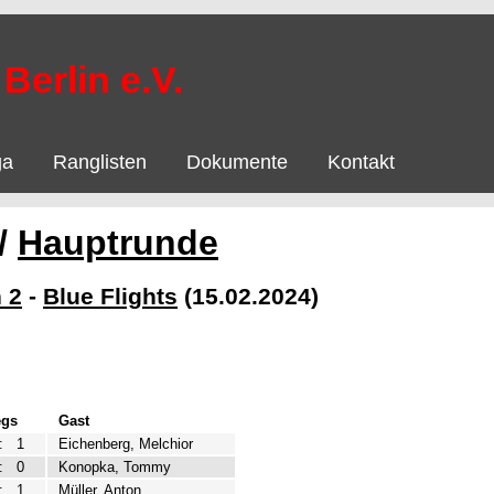
Berlin e.V.
ga
Ranglisten
Dokumente
Kontakt
/
Hauptrunde
 2
-
Blue Flights
(15.02.2024)
egs
Gast
:
1
Eichenberg, Melchior
:
0
Konopka, Tommy
:
1
Müller, Anton