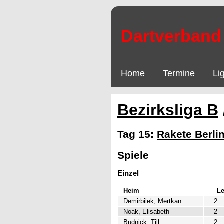
Dartverband 
Home
Termine
Li
Bezirksliga B
Tag 15:
Rakete Berlin
Spiele
Einzel
Heim
L
Demirbilek, Mertkan
2
Noak, Elisabeth
2
Budnick, Till
2