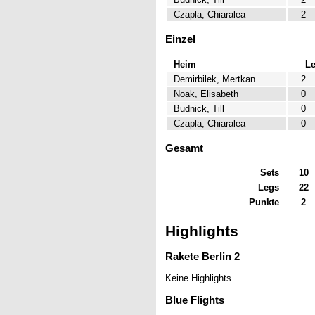
Czapla, Chiaralea
2
Einzel
Heim
L
Demirbilek, Mertkan
2
Noak, Elisabeth
0
Budnick, Till
0
Czapla, Chiaralea
0
Gesamt
Sets
10
Legs
22
Punkte
2
Highlights
Rakete Berlin 2
Keine Highlights
Blue Flights