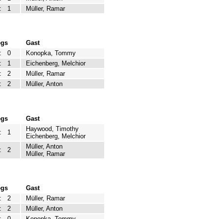
:
1
Müller, Ramar
egs
Gast
:
0
Konopka, Tommy
:
1
Eichenberg, Melchior
:
2
Müller, Ramar
:
2
Müller, Anton
egs
Gast
Haywood, Timothy
:
1
Eichenberg, Melchior
Müller, Anton
:
2
Müller, Ramar
egs
Gast
:
2
Müller, Ramar
:
2
Müller, Anton
:
0
Konopka, Tommy