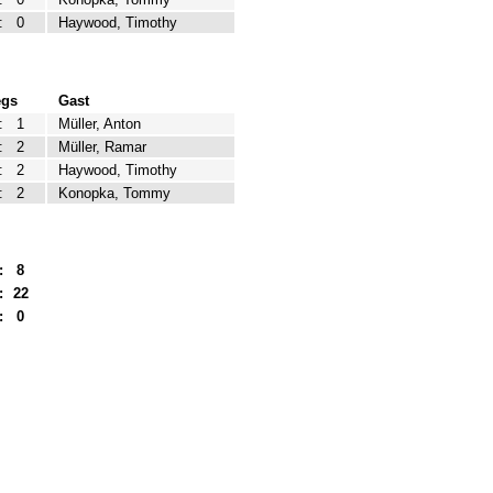
:
0
Haywood, Timothy
egs
Gast
:
1
Müller, Anton
:
2
Müller, Ramar
:
2
Haywood, Timothy
:
2
Konopka, Tommy
:
8
:
22
:
0