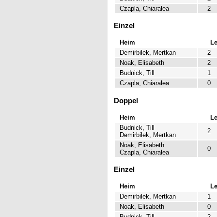
Czapla, Chiaralea
2
Einzel
Heim
L
Demirbilek, Mertkan
2
Noak, Elisabeth
2
Budnick, Till
1
Czapla, Chiaralea
0
Doppel
Heim
L
Budnick, Till
2
Demirbilek, Mertkan
Noak, Elisabeth
0
Czapla, Chiaralea
Einzel
Heim
L
Demirbilek, Mertkan
1
Noak, Elisabeth
0
Budnick, Till
2