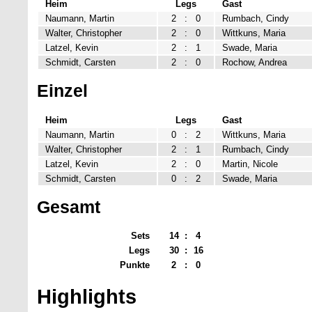
Heim
Legs
Gast
Naumann, Martin
2
:
0
Rumbach, Cindy
Walter, Christopher
2
:
0
Wittkuns, Maria
Latzel, Kevin
2
:
1
Swade, Maria
Schmidt, Carsten
2
:
0
Rochow, Andrea
Einzel
Heim
Legs
Gast
Naumann, Martin
0
:
2
Wittkuns, Maria
Walter, Christopher
2
:
1
Rumbach, Cindy
Latzel, Kevin
2
:
0
Martin, Nicole
Schmidt, Carsten
0
:
2
Swade, Maria
Gesamt
Sets
14
:
4
Legs
30
:
16
Punkte
2
:
0
Highlights