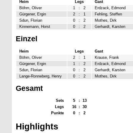
Heim
Legs
Gast
Böhm, Oliver
1
:
2
Erdzack, Edmond
Gürgener, Ergin
2
:
1
Fehling, Steffen
Sdun, Florian
0
:
2
Mothes, Dirk
Kinnemann, Horst
0
:
2
Gerhardt, Karsten
Einzel
Heim
Legs
Gast
Böhm, Oliver
2
:
1
Krause, Frank
Gürgener, Ergin
1
:
2
Erdzack, Edmond
Sdun, Florian
0
:
2
Gerhardt, Karsten
Lange-Ronneberg, Henry
0
:
2
Mothes, Dirk
Gesamt
Sets
5
:
13
Legs
16
:
30
Punkte
0
:
2
Highlights