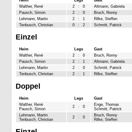
Heim
Legs
Gast
Walther, René
2
:
0
Altmann, Gabriela
Pausch, Simon
2
:
0
Bruch, Ronny
Lehmann, Martin
2
:
1
Rilke, Steffen
Tenbusch, Christian
0
:
2
Schmitt, Patrick
Einzel
Heim
Legs
Gast
Walther, René
2
:
0
Bruch, Ronny
Pausch, Simon
2
:
1
Altmann, Gabriela
Lehmann, Martin
2
:
0
Schmitt, Patrick
Tenbusch, Christian
2
:
1
Rilke, Steffen
Doppel
Heim
Legs
Gast
Walther, René
Enge, Thomas
2
:
0
Pausch, Simon
Schmitt, Patrick
Lehmann, Martin
Bruch, Ronny
2
:
0
Tenbusch, Christian
Rilke, Steffen
Einzel