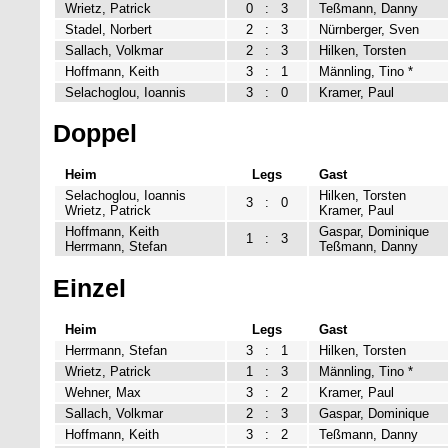
Wrietz, Patrick
0
:
3
Teßmann, Danny
Stadel, Norbert
2
:
3
Nürnberger, Sven
Sallach, Volkmar
2
:
3
Hilken, Torsten
Hoffmann, Keith
3
:
1
Männling, Tino *
Selachoglou, Ioannis
3
:
0
Kramer, Paul
Doppel
Heim
Legs
Gast
Selachoglou, Ioannis
Hilken, Torsten
3
:
0
Wrietz, Patrick
Kramer, Paul
Hoffmann, Keith
Gaspar, Dominique
1
:
3
Herrmann, Stefan
Teßmann, Danny
Einzel
Heim
Legs
Gast
Herrmann, Stefan
3
:
1
Hilken, Torsten
Wrietz, Patrick
1
:
3
Männling, Tino *
Wehner, Max
3
:
2
Kramer, Paul
Sallach, Volkmar
2
:
3
Gaspar, Dominique
Hoffmann, Keith
3
:
2
Teßmann, Danny