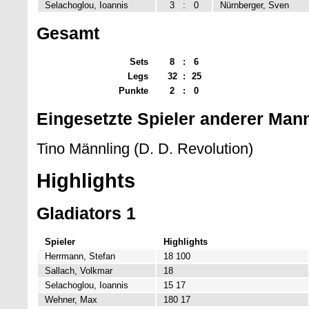
Selachoglou, Ioannis
3
:
0
Nürnberger, Sven
Gesamt
Sets
8
:
6
Legs
32
:
25
Punkte
2
:
0
Eingesetzte Spieler anderer Man
Tino Männling (D. D. Revolution)
Highlights
Gladiators 1
Spieler
Highlights
Herrmann, Stefan
18 100
Sallach, Volkmar
18
Selachoglou, Ioannis
15 17
Wehner, Max
180 17