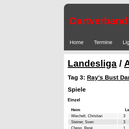
Dartverband 
Home
Termine
Li
Landesliga
/
Tag 3:
Ray's Bust Da
Spiele
Einzel
Heim
L
Wiechelt, Christian
3
Steiner, Sven
3
Cheng, René
1