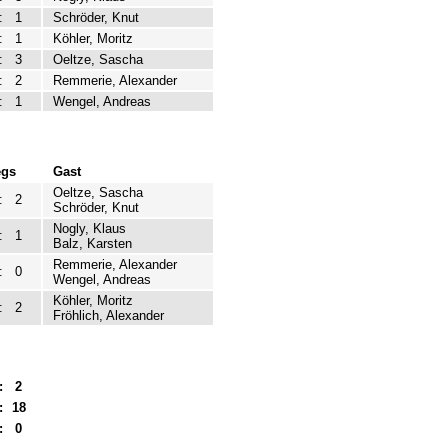
:
1
Schröder, Knut
:
1
Köhler, Moritz
:
3
Oeltze, Sascha
:
2
Remmerie, Alexander
:
1
Wengel, Andreas
egs
Gast
Oeltze, Sascha
:
2
Schröder, Knut
Nogly, Klaus
:
1
Balz, Karsten
Remmerie, Alexander
:
0
Wengel, Andreas
Köhler, Moritz
:
2
Fröhlich, Alexander
:
2
:
18
:
0