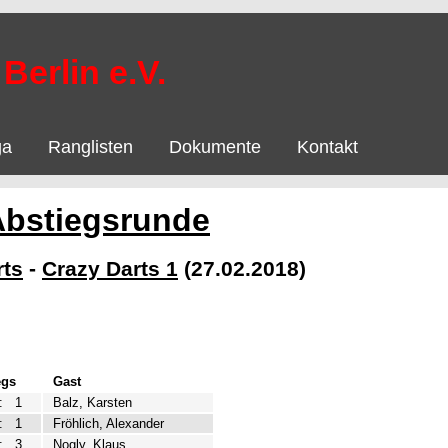
Berlin e.V.
ga
Ranglisten
Dokumente
Kontakt
Abstiegsrunde
rts
-
Crazy Darts 1
(27.02.2018)
egs
Gast
:
1
Balz, Karsten
:
1
Fröhlich, Alexander
:
3
Nogly, Klaus