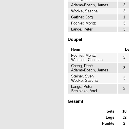
Adams-Bosch, James
3
Wodke, Sascha
3
Gaßner, Jörg
1
Fochler, Moritz
3
Lange, Peter
3
Doppel
Heim
L
Fochler, Moritz
3
Wiechelt, Christian
Cheng, René
3
Adams-Bosch, James
Steiner, Sven
3
Wodke, Sascha
Lange, Peter
3
Schloicka, Axel
Gesamt
Sets
10
Legs
32
Punkte
2