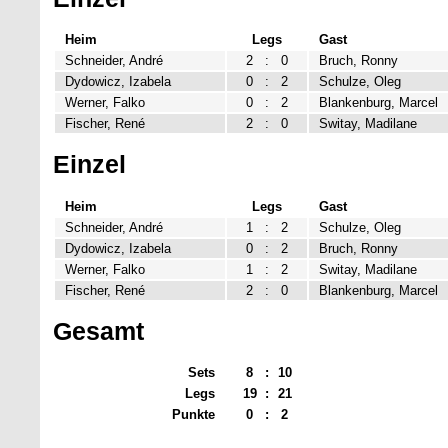
Heim
Legs
Gast
Schneider, André
2
:
0
Bruch, Ronny
Dydowicz, Izabela
0
:
2
Schulze, Oleg
Werner, Falko
0
:
2
Blankenburg, Marcel
Fischer, René
2
:
0
Switay, Madilane
Einzel
Heim
Legs
Gast
Schneider, André
1
:
2
Schulze, Oleg
Dydowicz, Izabela
0
:
2
Bruch, Ronny
Werner, Falko
1
:
2
Switay, Madilane
Fischer, René
2
:
0
Blankenburg, Marcel
Gesamt
Sets
8
:
10
Legs
19
:
21
Punkte
0
:
2