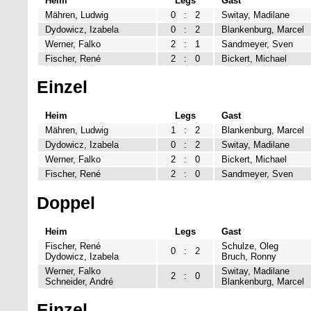
Heim
Legs
Gast
Mähren, Ludwig
0
:
2
Switay, Madilane
Dydowicz, Izabela
0
:
2
Blankenburg, Marcel
Werner, Falko
2
:
1
Sandmeyer, Sven
Fischer, René
2
:
0
Bickert, Michael
Einzel
Heim
Legs
Gast
Mähren, Ludwig
1
:
2
Blankenburg, Marcel
Dydowicz, Izabela
0
:
2
Switay, Madilane
Werner, Falko
2
:
0
Bickert, Michael
Fischer, René
2
:
0
Sandmeyer, Sven
Doppel
Heim
Legs
Gast
Fischer, René
Schulze, Oleg
0
:
2
Dydowicz, Izabela
Bruch, Ronny
Werner, Falko
Switay, Madilane
2
:
0
Schneider, André
Blankenburg, Marcel
Einzel