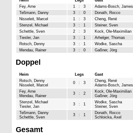
Heim
Legs
Gast
Fey, Arne
1
:
3
Adams-Bosch, James
Teßmann, Danny
3
:
0
Donath, Rocco
Nisseleit, Marcel
1
:
3
Cheng, René
Stenzel, Michael
3
:
1
Steiner, Sven
Schettle, Sven
2
:
3
Kock, Ole-Maximilian
Tiesler, Jan
3
:
1
Arhelger, Thomas
Rotsch, Denny
3
:
1
Wodke, Sascha
Mendau, Rainer
3
:
0
Gaßner, Jörg
Doppel
Heim
Legs
Gast
Rotsch, Denny
Cheng, René
0
:
3
Nisseleit, Marcel
Adams-Bosch, James
Fey, Arne
Kock, Ole-Maximilian
3
:
2
Mendau, Rainer
Gaßner, Jörg
Stenzel, Michael
Wodke, Sascha
3
:
1
Tiesler, Jan
Steiner, Sven
Teßmann, Danny
Donath, Rocco
3
:
1
Schettle, Sven
Schloicka, Axel
Gesamt