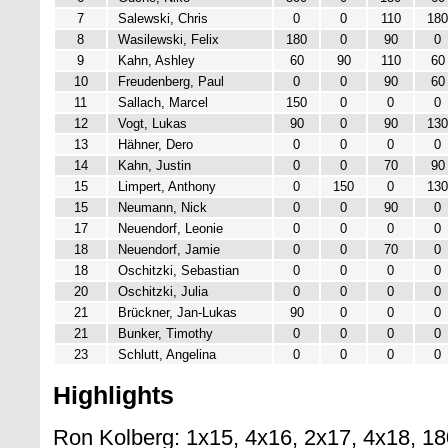
7
Salewski, Chris
0
0
110
180
8
Wasilewski, Felix
180
0
90
0
9
Kahn, Ashley
60
90
110
60
10
Freudenberg, Paul
0
0
90
60
11
Sallach, Marcel
150
0
0
0
12
Vogt, Lukas
90
0
90
130
13
Hähner, Dero
0
0
0
0
14
Kahn, Justin
0
0
70
90
15
Limpert, Anthony
0
150
0
130
15
Neumann, Nick
0
0
90
0
17
Neuendorf, Leonie
0
0
0
0
18
Neuendorf, Jamie
0
0
70
0
18
Oschitzki, Sebastian
0
0
0
0
20
Oschitzki, Julia
0
0
0
0
21
Brückner, Jan-Lukas
90
0
0
0
21
Bunker, Timothy
0
0
0
0
23
Schlutt, Angelina
0
0
0
0
Highlights
Ron Kolberg: 1x15, 4x16, 2x17, 4x18, 18