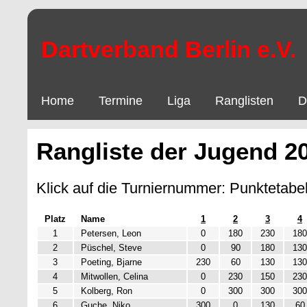
Dartverband Berlin e.V.
Home
Termine
Liga
Ranglisten
D
Rangliste der Jugend 2
Klick auf die Turniernummer: Punktetabel
Platz
Name
1
2
3
4
1
Petersen, Leon
0
180
230
180
2
Püschel, Steve
0
90
180
130
3
Poeting, Bjarne
230
60
130
130
4
Mitwollen, Celina
0
230
150
230
5
Kolberg, Ron
0
300
300
300
6
Guche, Niko
300
0
130
60