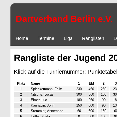
Dartverband Berlin e.V.
Home
Termine
Liga
Ranglisten
D
Rangliste der Jugend 2
Klick auf die Turniernummer: Punktetabel
Platz
Name
1
EM
2
3
1
Spieckermann, Felix
230
460
230
23
2
Nitsche, Lucas
300
360
180
30
3
Eimer, Luc
180
260
90
18
4
Kannapin, John
150
600
90
13
5
Stemmler, Annemarie
60
600
130
6
6
Höfler, Yoshi
0
300
180
9