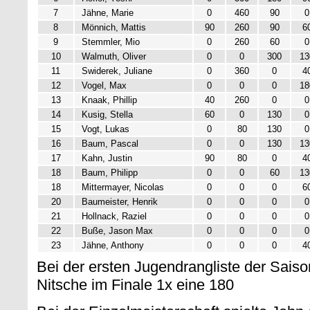
7
Jähne, Marie
0
460
90
0
8
Mönnich, Mattis
90
260
90
6
9
Stemmler, Mio
0
260
60
0
10
Walmuth, Oliver
0
0
300
13
11
Swiderek, Juliane
0
360
0
4
12
Vogel, Max
0
0
0
18
13
Knaak, Phillip
40
260
0
0
14
Kusig, Stella
60
0
130
0
15
Vogt, Lukas
0
80
130
0
16
Baum, Pascal
0
0
130
13
17
Kahn, Justin
90
80
0
4
18
Baum, Philipp
0
0
60
13
18
Mittermayer, Nicolas
0
0
0
6
20
Baumeister, Henrik
0
0
0
0
21
Hollnack, Raziel
0
0
0
0
22
Buße, Jason Max
0
0
0
0
23
Jähne, Anthony
0
0
0
4
Bei der ersten Jugendrangliste der Saiso
Nitsche im Finale 1x eine 180