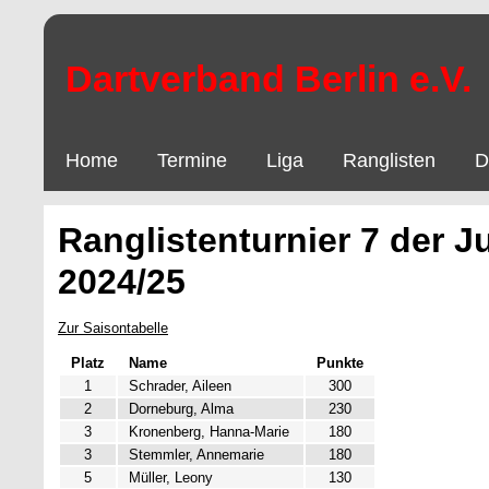
Dartverband Berlin e.V.
Home
Termine
Liga
Ranglisten
D
Ranglistenturnier 7 der J
2024/25
Zur Saisontabelle
Platz
Name
Punkte
1
Schrader, Aileen
300
2
Dorneburg, Alma
230
3
Kronenberg, Hanna-Marie
180
3
Stemmler, Annemarie
180
5
Müller, Leony
130