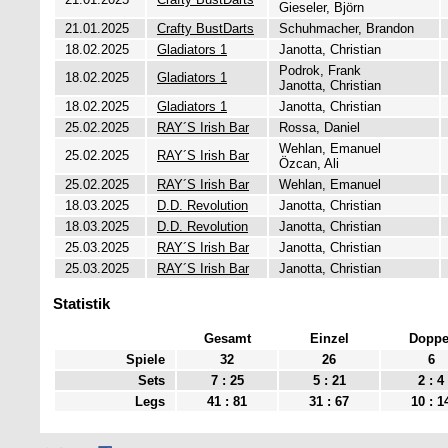
Gieseler, Björn
21.01.2025
Crafty BustDarts
Schuhmacher, Brandon
18.02.2025
Gladiators 1
Janotta, Christian
Podrok, Frank
18.02.2025
Gladiators 1
Janotta, Christian
18.02.2025
Gladiators 1
Janotta, Christian
25.02.2025
RAY´S Irish Bar
Rossa, Daniel
Wehlan, Emanuel
25.02.2025
RAY´S Irish Bar
Özcan, Ali
25.02.2025
RAY´S Irish Bar
Wehlan, Emanuel
18.03.2025
D.D. Revolution
Janotta, Christian
18.03.2025
D.D. Revolution
Janotta, Christian
25.03.2025
RAY´S Irish Bar
Janotta, Christian
25.03.2025
RAY´S Irish Bar
Janotta, Christian
Statistik
Gesamt
Einzel
Doppe
Spiele
32
26
6
Sets
7 : 25
5 : 21
2 : 4
Legs
41 : 81
31 : 67
10 : 1