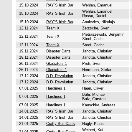
15.10.2024
RAY´S Irish Bar
Wehlan, Emanuel
Wehlan, Emanuel
15.10.2024
RAY´S Irish Bar
Rossa, Daniel
15.10.2024
RAY´S Irish Bar
Anulevics, Nikolajs
12.11.2024
Team X
Zetzsche, Sven
Pietraszewski, Benjamin
12.11.2024
Team X
Stoof, Cedric
12.11.2024
Team X
Stoof, Cedric
19.11.2024
Disaster Darts
Janotta, Christian
19.11.2024
Disaster Darts
Janotta, Christian
26.11.2024
Gladiators 1
Prefi, Sven
26.11.2024
Gladiators 1
Herrmann, Stefan
17.12.2024
D.D. Revolution
Janotta, Christian
17.12.2024
D.D. Revolution
Janotta, Christian
07.01.2025
Hardlines 1
Haan, Oliver
Bähr, Michael
07.01.2025
Hardlines 1
Balz, Carsten
07.01.2025
Hardlines 1
Kauschke, Andreas
14.01.2025
RAY´S Irish Bar
Janotta, Christian
14.01.2025
RAY´S Irish Bar
Janotta, Christian
21.01.2025
Crafty BustDarts
Nogly, Klaus
Weinert, Kai
21.01.2025
Crafty BustDarts