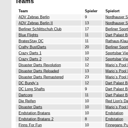
Teams
Team
Spieler
Spielort
ADV Zebras Berlin
9
Nordhauser S
ADV Zebras Berlin II
13
Nordhauser S
Berliner Schlittschuh Club
17
Berliner Spor
Blue Flights
11
Dart Palast B
BratesStay DC
11
Rathaus-Klau
Crafty BustDarts
20
Berliner Spor
Crazy Darts 1
10
Sportsbar Vie
Crazy Darts 2
12
Sportsbar Vie
Disaster Darts Revolution
12
Mario´s Pool
Disaster Darts Reloaded
13
Mario´s Pool
Disaster Darts Remastered
23
Mario´s Pool
DC Bundy´s
12
Dart Palast B
DC Long Shafts
9
Dart Palast B
Dartcore
11
Dart Palast B
Die Reifen
10
Red Lion's Da
Disaster Darts
10
Mario´s Pool
Endstation Bratans
10
Endstation
Endstation Bratans 2
8
Endstation
Finns For Fun
10
Finnegans Pu