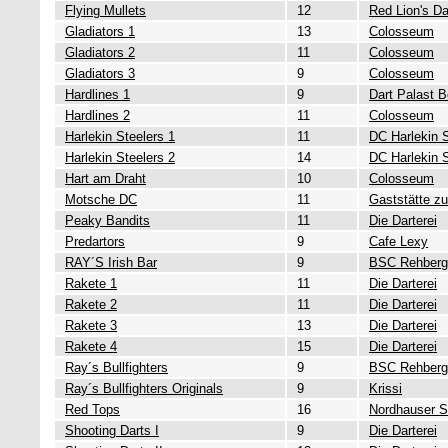
Flying Mullets
12
Red Lion's Da
Gladiators 1
13
Colosseum
Gladiators 2
11
Colosseum
Gladiators 3
9
Colosseum
Hardlines 1
9
Dart Palast B
Hardlines 2
11
Colosseum
Harlekin Steelers 1
11
DC Harlekin 
Harlekin Steelers 2
14
DC Harlekin 
Hart am Draht
10
Colosseum
Motsche DC
11
Gaststätte z
Peaky Bandits
11
Die Darterei
Predartors
9
Cafe Lexy
RAY´S Irish Bar
9
BSC Rehberg
Rakete 1
11
Die Darterei
Rakete 2
11
Die Darterei
Rakete 3
13
Die Darterei
Rakete 4
15
Die Darterei
Ray´s Bullfighters
9
BSC Rehberg
Ray´s Bullfighters Originals
9
Krissi
Red Tops
16
Nordhauser S
Shooting Darts I
9
Die Darterei