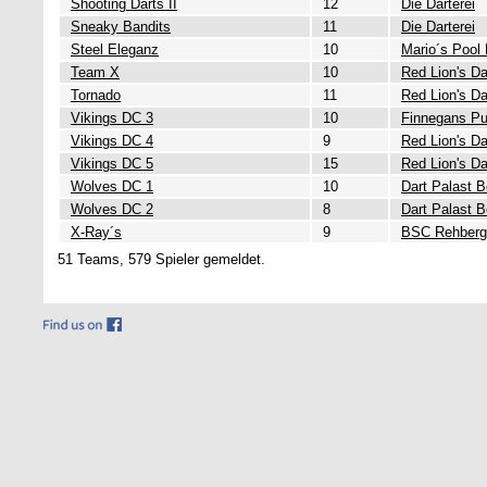
Shooting Darts II
12
Die Darterei
Sneaky Bandits
11
Die Darterei
Steel Eleganz
10
Mario´s Pool
Team X
10
Red Lion's Da
Tornado
11
Red Lion's Da
Vikings DC 3
10
Finnegans Pu
Vikings DC 4
9
Red Lion's Da
Vikings DC 5
15
Red Lion's Da
Wolves DC 1
10
Dart Palast B
Wolves DC 2
8
Dart Palast B
X-Ray´s
9
BSC Rehberg
51 Teams, 579 Spieler gemeldet.