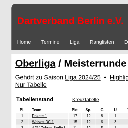
Dartverband Berlin e.V.
Home
Termine
Liga
Ranglisten
D
Oberliga
/ Meisterrunde
Gehört zu Saison
Liga 2024/25
•
Highli
Nur Tabelle
Tabellenstand
Kreuztabelle
Pl.
Team
Pkt.
Sp.
G
U
1
Rakete 1
17
12
8
1
2
Wolves DC 1
15
12
6
3
3
ADV Zebras Berlin I
11
12
5
1