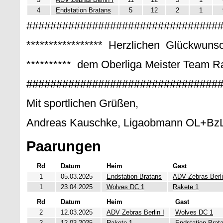
4
Endstation Bratans
5
12
2
1
################################
***************** Herzlichen Glückwunsc
********** dem Oberliga Meister Team Ra
################################
Mit sportlichen Grüßen,
Andreas Kauschke, Ligaobmann OL+Bz
Paarungen
Rd
Datum
Heim
Gast
1
05.03.2025
Endstation Bratans
ADV Zebras Berli
1
23.04.2025
Wolves DC 1
Rakete 1
Rd
Datum
Heim
Gast
2
12.03.2025
ADV Zebras Berlin I
Wolves DC 1
2
12.03.2025
Rakete 1
Endstation Brat