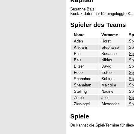
Susanne Balz
Kontaktdaten nur für eingeloggte Kap
Spieler des Teams
Name
Vorname
Sp
Aden
Horst
Sp
Anklam
Stephanie
Sp
Balz
Susanne
Sp
Balz
Niklas
Sp
Eilzer
David
Sp
Feuer
Esther
Sp
Shanahan
Sabine
Sp
Shanahan
Malcolm
Sp
Stelling
Nadine
Sp
Zerbe
Joel
Sp
Ziervogel
Alexander
Sp
Spiele
Du kannst die Spiel-Termine für di