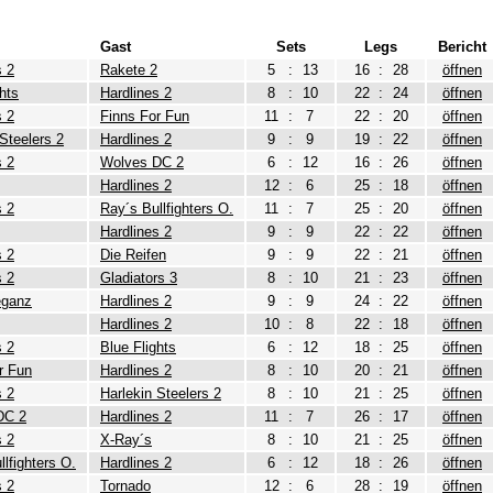
Gast
Sets
Legs
Bericht
s 2
Rakete 2
5
:
13
16
:
28
öffnen
hts
Hardlines 2
8
:
10
22
:
24
öffnen
s 2
Finns For Fun
11
:
7
22
:
20
öffnen
 Steelers 2
Hardlines 2
9
:
9
19
:
22
öffnen
s 2
Wolves DC 2
6
:
12
16
:
26
öffnen
Hardlines 2
12
:
6
25
:
18
öffnen
s 2
Ray´s Bullfighters O.
11
:
7
25
:
20
öffnen
Hardlines 2
9
:
9
22
:
22
öffnen
s 2
Die Reifen
9
:
9
22
:
21
öffnen
s 2
Gladiators 3
8
:
10
21
:
23
öffnen
eganz
Hardlines 2
9
:
9
24
:
22
öffnen
Hardlines 2
10
:
8
22
:
18
öffnen
s 2
Blue Flights
6
:
12
18
:
25
öffnen
r Fun
Hardlines 2
8
:
10
20
:
21
öffnen
s 2
Harlekin Steelers 2
8
:
10
21
:
25
öffnen
DC 2
Hardlines 2
11
:
7
26
:
17
öffnen
s 2
X-Ray´s
8
:
10
21
:
25
öffnen
lfighters O.
Hardlines 2
6
:
12
18
:
26
öffnen
s 2
Tornado
12
:
6
28
:
19
öffnen