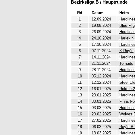
Bezirksliga B / Hauptrunde
Rd
Datum
Heim
1
12.09.2024
Hardline
2
19.09.2024
Blue Flig
3
26.09.2024
Hardline
4
24.10.2024
Harlekin
5
17.10.2024
Hardline
6
07.11.2024
X-Ray´s
7
14.11.2024
Hardline
8
21.11.2024
Tornado
9
28.11.2024
Hardline
10
05.12.2024
Hardline
11
12.12.2024
Steel El
12
16.01.2025
Rakete 2
13
23.01.2025
Hardline
14
30.01.2025
Finns Fo
15
03.03.2025
Hardline
16
20.02.2025
Wolves 
17
27.02.2025
Hardline
18
06.03.2025
Ray´s Bul
19
13.03.2025
Hardline