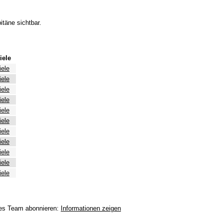
itäne sichtbar.
iele
iele
iele
iele
iele
iele
iele
iele
iele
iele
iele
iele
eses Team abonnieren:
Informationen zeigen