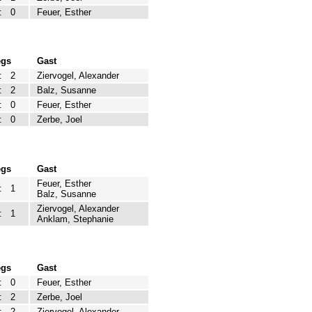
:
0
Feuer, Esther
egs
Gast
:
2
Ziervogel, Alexander
:
2
Balz, Susanne
:
0
Feuer, Esther
:
0
Zerbe, Joel
egs
Gast
Feuer, Esther
:
1
Balz, Susanne
Ziervogel, Alexander
:
1
Anklam, Stephanie
egs
Gast
:
0
Feuer, Esther
:
2
Zerbe, Joel
:
2
Ziervogel, Alexander