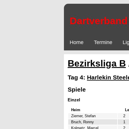
Dartverband 
Home
Termine
Li
Bezirksliga B
Tag 4:
Harlekin Steel
Spiele
Einzel
Heim
L
Ziemer, Stefan
2
Bruch, Ronny
1
Kolmetz, Marcel
2