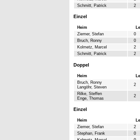
Schmitt, Patrick
2
Einzel
Heim
L
Ziemer, Stefan
0
Bruch, Ronny
0
Kolmetz, Marcel
2
Schmitt, Patrick
2
Doppel
Heim
L
Bruch, Ronny
2
Langöhr, Steven
Rilke, Steffen
2
Enge, Thomas
Einzel
Heim
L
Ziemer, Stefan
2
Stephan, Frank
0
Kolmetz, Marcel
0