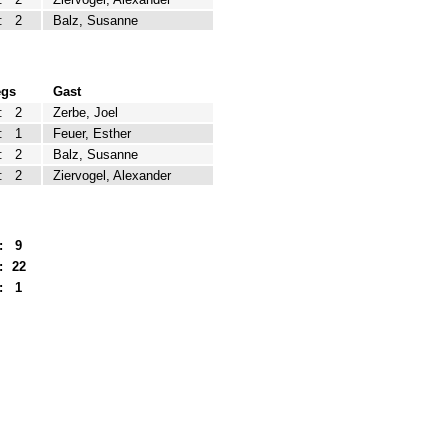
:
2
Balz, Susanne
egs
Gast
:
2
Zerbe, Joel
:
1
Feuer, Esther
:
2
Balz, Susanne
:
2
Ziervogel, Alexander
:
9
:
22
:
1