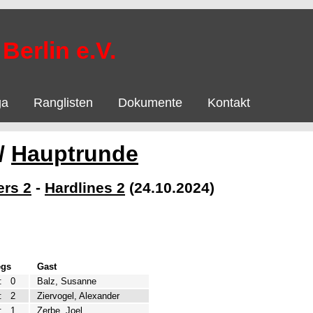
Berlin e.V.
ga
Ranglisten
Dokumente
Kontakt
/
Hauptrunde
ers 2
-
Hardlines 2
(24.10.2024)
egs
Gast
:
0
Balz, Susanne
:
2
Ziervogel, Alexander
:
1
Zerbe, Joel