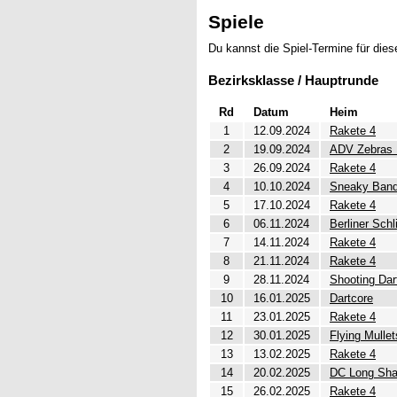
Spiele
Du kannst die Spiel-Termine für di
Bezirksklasse / Hauptrunde
Rd
Datum
Heim
1
12.09.2024
Rakete 4
2
19.09.2024
ADV Zebras B
3
26.09.2024
Rakete 4
4
10.10.2024
Sneaky Band
5
17.10.2024
Rakete 4
6
06.11.2024
Berliner Schl
7
14.11.2024
Rakete 4
8
21.11.2024
Rakete 4
9
28.11.2024
Shooting Dar
10
16.01.2025
Dartcore
11
23.01.2025
Rakete 4
12
30.01.2025
Flying Mullet
13
13.02.2025
Rakete 4
14
20.02.2025
DC Long Sha
15
26.02.2025
Rakete 4