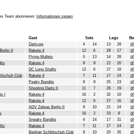
eses Team abonnieren:
Informationen zeigen
Gast
Sets
Legs
Be
Dartcore
4
:
14
13
:
28
öf
erlin II
Rakete 4
12
:
6
28
:
17
öf
Flying Mullets
5
:
13
14
:
28
öf
its
Rakete 4
9
:
9
22
:
20
öf
DC Long Shafts
12
:
6
27
:
18
öf
ittschuh Club
Rakete 4
7
:
11
17
:
24
öf
Peaky Bandits
9
:
9
25
:
23
öf
Shooting Darts II
11
:
7
26
:
19
öf
ts I
Rakete 4
16
:
2
32
:
10
öf
Rakete 4
12
:
6
27
:
16
öf
ADV Zebras Berlin II
8
:
10
21
:
24
öf
s
Rakete 4
16
:
2
33
:
9
öf
Sneaky Bandits
4
:
14
17
:
31
öf
fts
Rakete 4
7
:
11
17
:
24
öf
Berliner Schlittschuh Club
8
:
10
20
:
26
öf