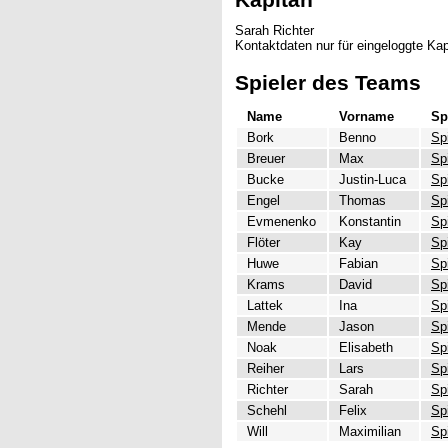
Sarah Richter
Kontaktdaten nur für eingeloggte Kap
Spieler des Teams
Name
Vorname
Sp
Bork
Benno
Sp
Breuer
Max
Sp
Bucke
Justin-Luca
Sp
Engel
Thomas
Sp
Evmenenko
Konstantin
Sp
Flöter
Kay
Sp
Huwe
Fabian
Sp
Krams
David
Sp
Lattek
Ina
Sp
Mende
Jason
Sp
Noak
Elisabeth
Sp
Reiher
Lars
Sp
Richter
Sarah
Sp
Schehl
Felix
Sp
Will
Maximilian
Sp