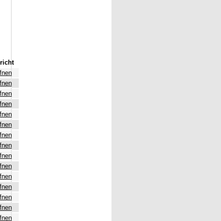
richt
fnen
fnen
fnen
fnen
fnen
fnen
fnen
fnen
fnen
fnen
fnen
fnen
fnen
fnen
fnen