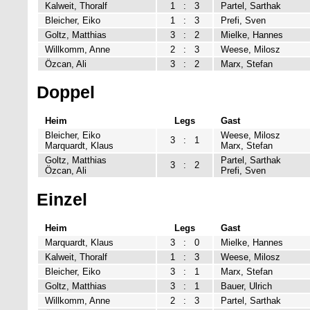
Kalweit, Thoralf
1
:
3
Partel, Sarthak
Bleicher, Eiko
1
:
3
Prefi, Sven
Goltz, Matthias
3
:
2
Mielke, Hannes
Willkomm, Anne
2
:
3
Weese, Milosz
Özcan, Ali
3
:
2
Marx, Stefan
Doppel
Heim
Legs
Gast
Bleicher, Eiko
Weese, Milosz
3
:
1
Marquardt, Klaus
Marx, Stefan
Goltz, Matthias
Partel, Sarthak
3
:
2
Özcan, Ali
Prefi, Sven
Einzel
Heim
Legs
Gast
Marquardt, Klaus
3
:
0
Mielke, Hannes
Kalweit, Thoralf
1
:
3
Weese, Milosz
Bleicher, Eiko
3
:
1
Marx, Stefan
Goltz, Matthias
3
:
1
Bauer, Ulrich
Willkomm, Anne
2
:
3
Partel, Sarthak