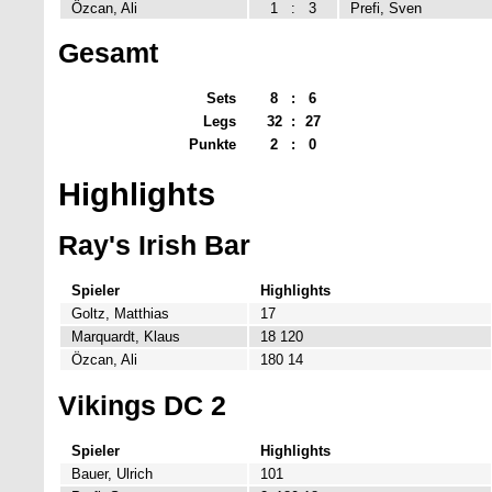
Özcan, Ali
1
:
3
Prefi, Sven
Gesamt
Sets
8
:
6
Legs
32
:
27
Punkte
2
:
0
Highlights
Ray's Irish Bar
Spieler
Highlights
Goltz, Matthias
17
Marquardt, Klaus
18 120
Özcan, Ali
180 14
Vikings DC 2
Spieler
Highlights
Bauer, Ulrich
101