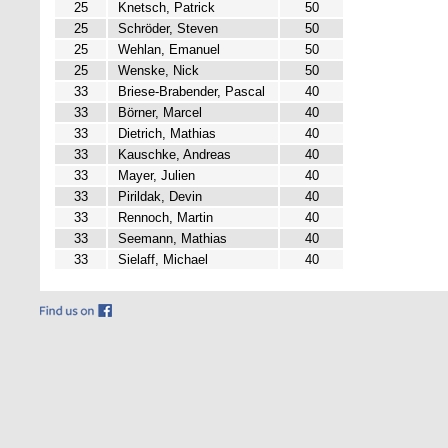
25
Knetsch, Patrick
50
25
Schröder, Steven
50
25
Wehlan, Emanuel
50
25
Wenske, Nick
50
33
Briese-Brabender, Pascal
40
33
Börner, Marcel
40
33
Dietrich, Mathias
40
33
Kauschke, Andreas
40
33
Mayer, Julien
40
33
Pirildak, Devin
40
33
Rennoch, Martin
40
33
Seemann, Mathias
40
33
Sielaff, Michael
40