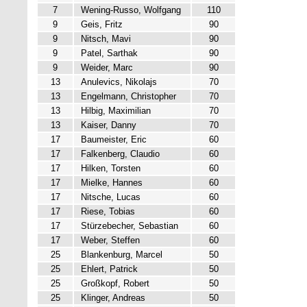
7
Wening-Russo, Wolfgang
110
9
Geis, Fritz
90
9
Nitsch, Mavi
90
9
Patel, Sarthak
90
9
Weider, Marc
90
13
Anulevics, Nikolajs
70
13
Engelmann, Christopher
70
13
Hilbig, Maximilian
70
13
Kaiser, Danny
70
17
Baumeister, Eric
60
17
Falkenberg, Claudio
60
17
Hilken, Torsten
60
17
Mielke, Hannes
60
17
Nitsche, Lucas
60
17
Riese, Tobias
60
17
Stürzebecher, Sebastian
60
17
Weber, Steffen
60
25
Blankenburg, Marcel
50
25
Ehlert, Patrick
50
25
Großkopf, Robert
50
25
Klinger, Andreas
50