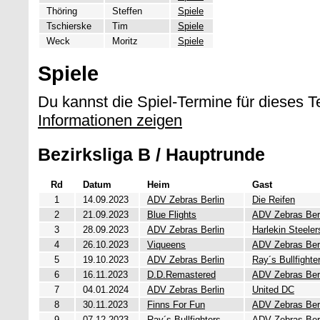
Thöring
Steffen
Spiele
Tschierske
Tim
Spiele
Weck
Moritz
Spiele
Spiele
Du kannst die Spiel-Termine für dieses 
Informationen zeigen
Bezirksliga B / Hauptrunde
Rd
Datum
Heim
Gast
1
14.09.2023
ADV Zebras Berlin
Die Reifen
2
21.09.2023
Blue Flights
ADV Zebras Ber
3
28.09.2023
ADV Zebras Berlin
Harlekin Steeler
4
26.10.2023
Viqueens
ADV Zebras Ber
5
19.10.2023
ADV Zebras Berlin
Ray´s Bullfighte
6
16.11.2023
D.D.Remastered
ADV Zebras Ber
7
04.01.2024
ADV Zebras Berlin
United DC
8
30.11.2023
Finns For Fun
ADV Zebras Ber
9
07.12.2023
Ray´s Bullfighters
ADV Zebras Ber