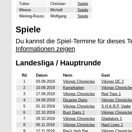
Tulies
Christian
Spiele
Weese
Michell
Spiele
Wening-Russo
Wolfgang
Spiele
Spiele
Du kannst die Spiel-Termine für dieses 
Informationen zeigen
Landesliga / Hauptrunde
Rd
Datum
Heim
Gast
1
03.09.2019
Vikings Chronicles
Vikings DC 2
2
10.09.2019
Kampfratten
Vikings Chronicle
3
17.09.2019
Vikings Chronicles
Red Tops 1
4
24.09.2019
Disaster Darts
Vikings Chronicle
5
01.10.2019
Vikings Chronicles
S.H.A.R.P. Vader
6
22.10.2019
Bust Darts 1
Vikings Chronicle
7
29.10.2019
Vikings Chronicles
Gladiators 1
8
05.11.2019
Vikings Chronicles
Hard Lines 1
9
12.11.2019
Ray's Irish Bar
Vikings Chronicle