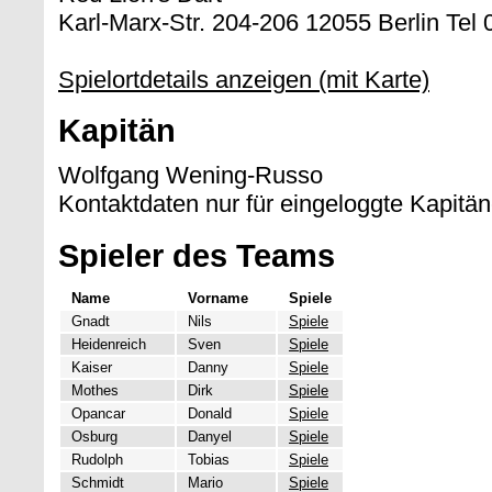
Karl-Marx-Str. 204-206 12055 Berlin Tel
Spielortdetails anzeigen (mit Karte)
Kapitän
Wolfgang Wening-Russo
Kontaktdaten nur für eingeloggte Kapitän
Spieler des Teams
Name
Vorname
Spiele
Gnadt
Nils
Spiele
Heidenreich
Sven
Spiele
Kaiser
Danny
Spiele
Mothes
Dirk
Spiele
Opancar
Donald
Spiele
Osburg
Danyel
Spiele
Rudolph
Tobias
Spiele
Schmidt
Mario
Spiele