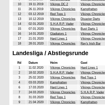
10
19.11.2019
Vikings DC 2
Vikings Chronicle
11
26.11.2019
Vikings Chronicles
Kampfratten
12
03.12.2019
Red Tops 1
Vikings Chronicle
13
10.12.2019
Vikings Chronicles
Disaster Darts
14
02.01.2020
S.H.A.R.P. Vader
Vikings Chronicle
15
07.01.2020
Vikings Chronicles
Bust Darts 1
16
14.01.2020
Gladiators 1
Vikings Chronicle
17
21.01.2020
Hard Lines 1
Vikings Chronicle
18
28.01.2020
Vikings Chronicles
Ray's Irish Bar
Landesliga / Abstiegsrunde
Rd
Datum
Heim
Gast
1
11.02.2020
Vikings Chronicles
Hard Lines 1
2
18.02.2020
S.H.A.R.P. Vader
Vikings Chronicle
3
25.02.2020
Vikings Chronicles
Red Tops 1
4
03.03.2020
Kampfratten
Vikings Chronicle
6
17.03.2020
Hard Lines 1
Vikings Chronicle
7
24.03.2020
Vikings Chronicles
S.H.A.R.P. Vader
8
31.03.2020
Red Tops 1
Vikings Chronicle
9
21.04.2020
Vikings Chronicles
Kampfratten