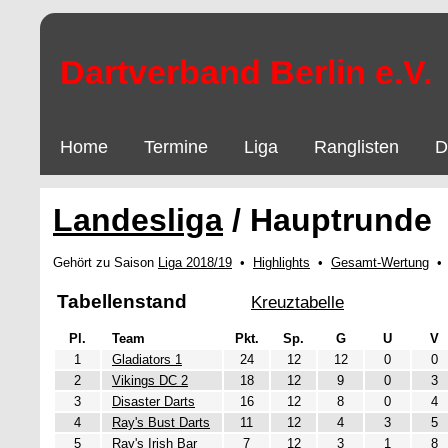
Dartverband Berlin e.V.
Home
Termine
Liga
Ranglisten
D
Landesliga
/ Hauptrunde
Gehört zu Saison
Liga 2018/19
•
Highlights
•
Gesamt-Wertung
Tabellenstand
Kreuztabelle
Pl.
Team
Pkt.
Sp.
G
U
V
1
Gladiators 1
24
12
12
0
0
2
Vikings DC 2
18
12
9
0
3
3
Disaster Darts
16
12
8
0
4
4
Ray's Bust Darts
11
12
4
3
5
5
Ray's Irish Bar
7
12
3
1
8