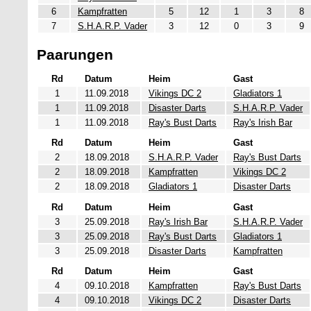
6
Kampfratten
5
12
1
3
8
7
S.H.A.R.P. Vader
3
12
0
3
9
Paarungen
Rd
Datum
Heim
Gast
1
11.09.2018
Vikings DC 2
Gladiators 1
1
11.09.2018
Disaster Darts
S.H.A.R.P. Vader
1
11.09.2018
Ray's Bust Darts
Ray's Irish Bar
Rd
Datum
Heim
Gast
2
18.09.2018
S.H.A.R.P. Vader
Ray's Bust Darts
2
18.09.2018
Kampfratten
Vikings DC 2
2
18.09.2018
Gladiators 1
Disaster Darts
Rd
Datum
Heim
Gast
3
25.09.2018
Ray's Irish Bar
S.H.A.R.P. Vader
3
25.09.2018
Ray's Bust Darts
Gladiators 1
3
25.09.2018
Disaster Darts
Kampfratten
Rd
Datum
Heim
Gast
4
09.10.2018
Kampfratten
Ray's Bust Darts
4
09.10.2018
Vikings DC 2
Disaster Darts