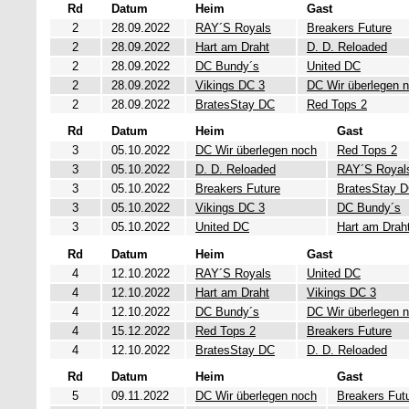
Rd
Datum
Heim
Gast
2
28.09.2022
RAY´S Royals
Breakers Future
2
28.09.2022
Hart am Draht
D. D. Reloaded
2
28.09.2022
DC Bundy´s
United DC
2
28.09.2022
Vikings DC 3
DC Wir überlegen 
2
28.09.2022
BratesStay DC
Red Tops 2
Rd
Datum
Heim
Gast
3
05.10.2022
DC Wir überlegen noch
Red Tops 2
3
05.10.2022
D. D. Reloaded
RAY´S Royal
3
05.10.2022
Breakers Future
BratesStay 
3
05.10.2022
Vikings DC 3
DC Bundy´s
3
05.10.2022
United DC
Hart am Drah
Rd
Datum
Heim
Gast
4
12.10.2022
RAY´S Royals
United DC
4
12.10.2022
Hart am Draht
Vikings DC 3
4
12.10.2022
DC Bundy´s
DC Wir überlegen 
4
15.12.2022
Red Tops 2
Breakers Future
4
12.10.2022
BratesStay DC
D. D. Reloaded
Rd
Datum
Heim
Gast
5
09.11.2022
DC Wir überlegen noch
Breakers Fut