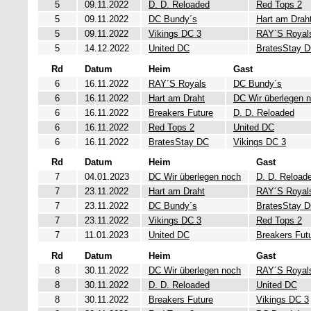
5
09.11.2022
D. D. Reloaded
Red Tops 2
5
09.11.2022
DC Bundy´s
Hart am Drah
5
09.11.2022
Vikings DC 3
RAY´S Royal
5
14.12.2022
United DC
BratesStay 
Rd
Datum
Heim
Gast
6
16.11.2022
RAY´S Royals
DC Bundy´s
6
16.11.2022
Hart am Draht
DC Wir überlegen 
6
16.11.2022
Breakers Future
D. D. Reloaded
6
16.11.2022
Red Tops 2
United DC
6
16.11.2022
BratesStay DC
Vikings DC 3
Rd
Datum
Heim
Gast
7
04.01.2023
DC Wir überlegen noch
D. D. Reload
7
23.11.2022
Hart am Draht
RAY´S Royal
7
23.11.2022
DC Bundy´s
BratesStay 
7
23.11.2022
Vikings DC 3
Red Tops 2
7
11.01.2023
United DC
Breakers Fut
Rd
Datum
Heim
Gast
8
30.11.2022
DC Wir überlegen noch
RAY´S Royal
8
30.11.2022
D. D. Reloaded
United DC
8
30.11.2022
Breakers Future
Vikings DC 3