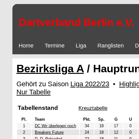
Dartverband Berlin e.V.
Home
Termine
Liga
Ranglisten
D
Bezirksliga A
/ Hauptru
Gehört zu Saison
Liga 2022/23
•
Highli
Nur Tabelle
Tabellenstand
Kreuztabelle
Pl.
Team
Pkt.
Sp.
G
U
1
DC Wir überlegen noch
34
18
17
0
2
Breakers Future
24
18
12
0
3
D. D. Reloaded
22
18
11
0