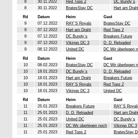
8
30.11.2022
Red Tops 2
DC Bundy´s
8
30.11.2022
BratesStay DC
Hart am Drah
Rd
Datum
Heim
Gast
9
07.12.2022
RAY´S Royals
BratesStay DC
9
07.12.2022
Hart am Draht
Red Tops 2
9
07.12.2022
DC Bundy´s
Breakers Future
9
07.12.2022
Vikings DC 3
D. D. Reloaded
9
08.12.2022
United DC
DC Wir überlegen 
Rd
Datum
Heim
Gast
10
08.02.2023
BratesStay DC
DC Wir überlegen 
10
18.01.2023
DC Bundy´s
D. D. Reloaded
10
18.01.2023
Hart am Draht
Breakers Future
10
18.01.2023
RAY´S Royals
Red Tops 2
10
18.01.2023
Vikings DC 3
United DC
Rd
Datum
Heim
Gast
11
25.01.2023
Breakers Future
RAY´S Royal
11
25.01.2023
D. D. Reloaded
Hart am Drah
11
25.01.2023
United DC
DC Bundy´s
11
25.01.2023
DC Wir überlegen noch
Vikings DC 3
11
25.01.2023
Red Tops 2
BratesStay 