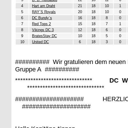
4
Hart am Draht
21
18
10
1
5
RAY´S Royals
20
18
10
0
6
DC Bundy´s
16
18
8
0
7
Red Tops 2
15
18
7
1
8
Vikings DC 3
12
18
6
0
9
BratesStay DC
10
18
5
0
10
United DC
6
18
3
0
########## Wir gratulieren dem neuen B
Gruppe A ##########
******************************
DC W
******************************
#################### HERZ
####################