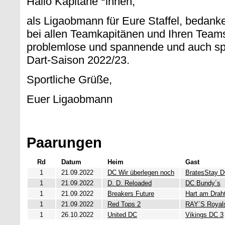
Hallo Kapitäne *innen,
als Ligaobmann für Eure Staffel, bedanke
bei allen Teamkapitänen und Ihren Teams 
problemlose und spannende und auch sp
Dart-Saison 2022/23.
Sportliche Grüße,
Euer Ligaobmann
Paarungen
Rd
Datum
Heim
Gast
1
21.09.2022
DC Wir überlegen noch
BratesStay 
1
21.09.2022
D. D. Reloaded
DC Bundy´s
1
21.09.2022
Breakers Future
Hart am Drah
1
21.09.2022
Red Tops 2
RAY´S Royal
1
26.10.2022
United DC
Vikings DC 3