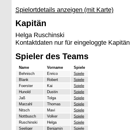
Spielortdetails anzeigen (mit Karte)
Kapitän
Helga Ruschinski
Kontaktdaten nur für eingeloggte Kapitän
Spieler des Teams
Name
Vorname
Spiele
Behnisch
Enrico
Spiele
Blank
Robert
Spiele
Foerster
Kai
Spiele
Hunold
Dustin
Spiele
Jaß
Tolga
Spiele
Marzahl
Thomas
Spiele
Nitsch
Mavi
Spiele
Nottbusch
Volker
Spiele
Ruschinski
Helga
Spiele
Seeliger
Benjamin
Spiele