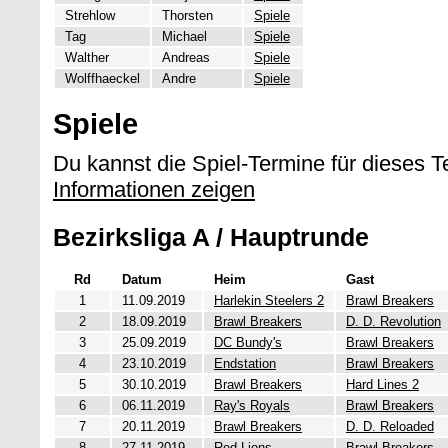
Strehlow
Thorsten
Spiele
Tag
Michael
Spiele
Walther
Andreas
Spiele
Wolffhaeckel
Andre
Spiele
Spiele
Du kannst die Spiel-Termine für dieses 
Informationen zeigen
Bezirksliga A / Hauptrunde
Rd
Datum
Heim
Gast
1
11.09.2019
Harlekin Steelers 2
Brawl Breakers
2
18.09.2019
Brawl Breakers
D. D. Revolution
3
25.09.2019
DC Bundy's
Brawl Breakers
4
23.10.2019
Endstation
Brawl Breakers
5
30.10.2019
Brawl Breakers
Hard Lines 2
6
06.11.2019
Ray's Royals
Brawl Breakers
7
20.11.2019
Brawl Breakers
D. D. Reloaded
8
27.11.2019
Red Lions
Brawl Breakers